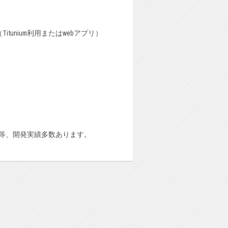
itunium利用またはwebアプリ）
リ等、開発実績多数あります。